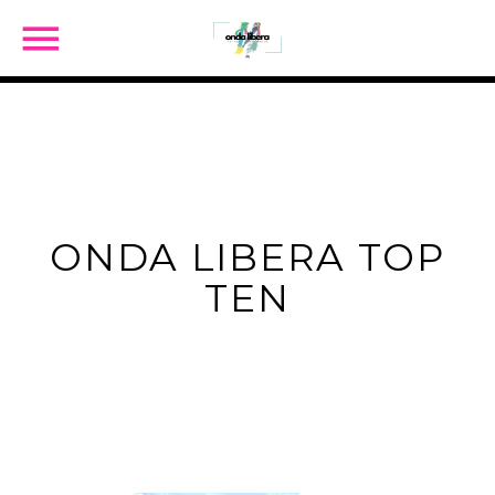
ORA IN ONDA
ONDA LIBERA TOP
SEARCH IN THE WEBSITE:
TEN