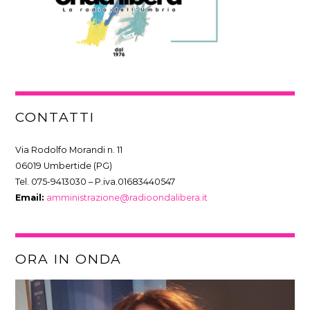
SPECIALE WEEK
09:00
13:00
WEEKEND COMPILATION
13:00
19:00
CONTATTI
ONDA LIBERA GOLD ESTATE
19:00
21:00
Via Rodolfo Morandi n. 11
06019 Umbertide (PG)
Tel. 075-9413030 – P.iva.01683440547
ONDAMIX CLASSIC
Email:
amministrazione@radioondalibera.it
21:00
24:00
ORA IN ONDA
SCARICA L’APP DI ONDA LIBERA!