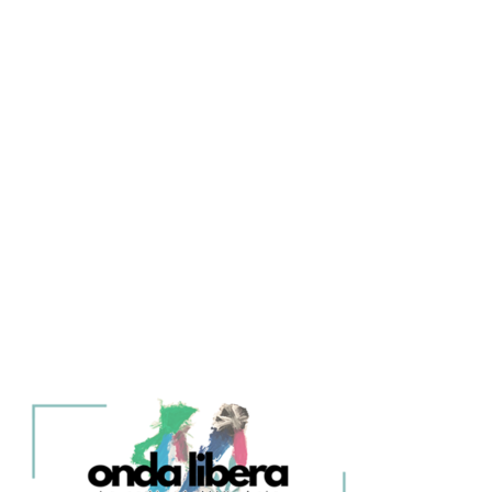
BUONA LA PRIMA
07:00
09:00
SPECIALE WEEK
09:00
13:00
WEEKEND COMPILATION
13:00
19:00
ONDA LIBERA GOLD ESTATE
19:00
21:00
SCARICA L’APP DI ONDA LIBERA!