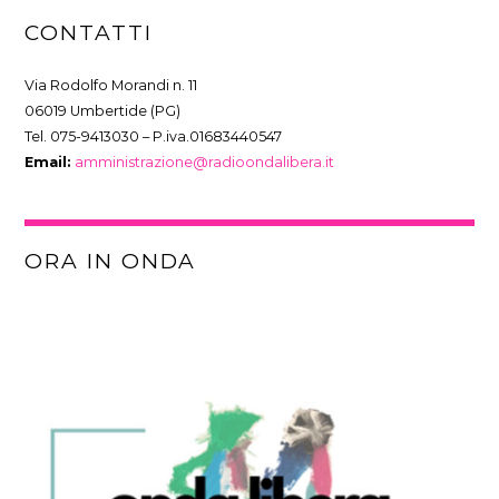
ONDAMIX CLASSIC
CONTATTI
21:00
24:00
Via Rodolfo Morandi n. 11
06019 Umbertide (PG)
Tel. 075-9413030 – P.iva.01683440547
SCARICA L’APP DI ONDA LIBERA!
Email:
amministrazione@radioondalibera.it
ORA IN ONDA