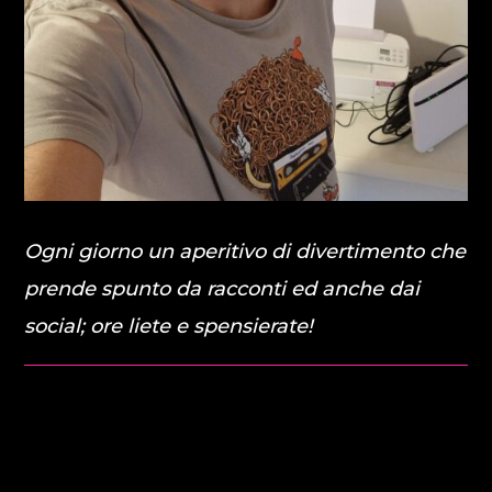
ONDA BEACH
Stacca, rilassati, ascolta. Onda Beach ti porta la
Ogni giorno
un aperitivo di divertimento che
colonna sonora perfetta per il tuo pomeriggio.[...]
prende spunto da racconti ed anche dai
Discover More
social; ore liete e spensierate!
A SEGUIRE