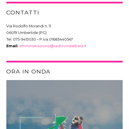
CONTATTI
Via Rodolfo Morandi n. 11
06019 Umbertide (PG)
Tel. 075-9413030 – P.iva.01683440547
Email:
amministrazione@radioondalibera.it
ORA IN ONDA